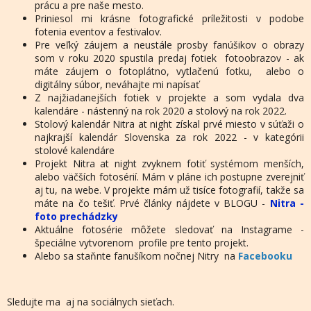
prácu a pre naše mesto.
Priniesol mi krásne fotografické príležitosti v podobe
fotenia eventov a festivalov.
Pre veľký záujem a neustále prosby fanúšikov o obrazy
som v roku 2020 spustila predaj fotiek fotoobrazov - ak
máte záujem o fotoplátno, vytlačenú fotku, alebo o
digitálny súbor, neváhajte mi napísať
Z najžiadanejších fotiek v projekte a som vydala dva
kalendáre - nástenný na rok 2020 a stolový na rok 2022.
Stolový kalendár Nitra at night získal prvé miesto v súťaži o
najkrajší kalendár Slovenska za rok 2022 - v kategórii
stolové kalendáre
Projekt Nitra at night zvyknem fotiť systémom menších,
alebo väčších fotosérií. Mám v pláne ich postupne zverejniť
aj tu, na webe. V projekte mám už tisíce fotografií, takže sa
máte na čo tešiť. Prvé články nájdete v BLOGU -
Nitra -
foto prechádzky
Aktuálne fotosérie môžete sledovať na Instagrame -
špeciálne vytvorenom profile pre tento projekt.
Alebo sa staňnte fanušíkom nočnej Nitry na
Facebooku
Sledujte ma aj na sociálnych sieťach.