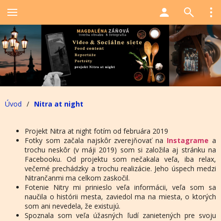
Úvod
/
Nitra at night
Projekt Nitra at night fotím od februára 2019
Fotky som začala najskôr zverejňovať na
Instagrame
a
trochu neskôr (v máji 2019) som si založila aj stránku na
Facebooku. Od projektu som nečakala veľa, iba relax,
večerné prechádzky a trochu realizácie. Jeho úspech medzi
Nitrančanmi ma celkom zaskočil.
Fotenie Nitry mi prinieslo veľa informácii, veľa som sa
naučila o histórii mesta, zaviedol ma na miesta, o ktorých
som ani nevedela, že existujú.
Spoznala som veľa úžasných ľudí zanietených pre svoju