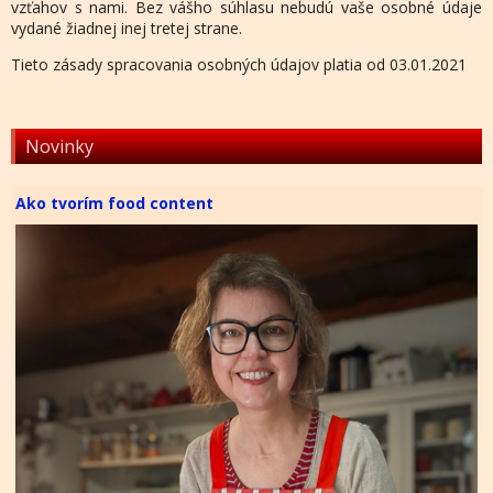
vzťahov s nami. Bez vášho súhlasu nebudú vaše osobné údaje
vydané žiadnej inej tretej strane.
Tieto zásady spracovania osobných údajov platia od 03.01.2021
Novinky
Ako tvorím food content