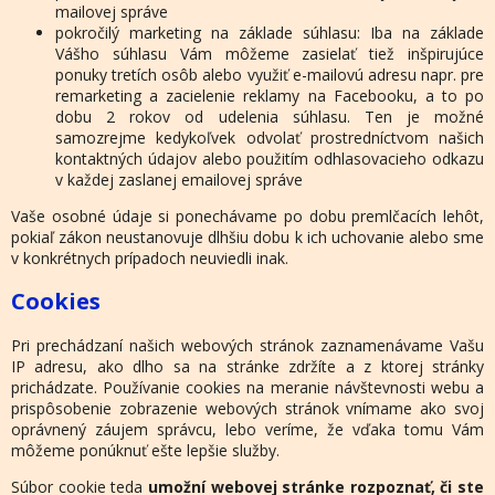
mailovej správe
pokročilý marketing na základe súhlasu: Iba na základe
Vášho súhlasu Vám môžeme zasielať tiež inšpirujúce
ponuky tretích osôb alebo využiť e-mailovú adresu napr. pre
remarketing a zacielenie reklamy na Facebooku, a to po
dobu 2 rokov
od udelenia súhlasu. Ten je možné
samozrejme kedykoľvek odvolať prostredníctvom našich
kontaktných údajov alebo použitím odhlasovacieho odkazu
v každej zaslanej emailovej správe
Vaše osobné údaje si ponechávame po dobu premlčacích lehôt,
pokiaľ zákon neustanovuje dlhšiu dobu k ich uchovanie alebo sme
v konkrétnych prípadoch neuviedli inak.
Cookies
Pri prechádzaní našich webových stránok zaznamenávame Vašu
IP adresu, ako dlho sa na stránke zdržíte a z ktorej stránky
prichádzate. Používanie cookies na meranie návštevnosti webu a
prispôsobenie zobrazenie webových stránok vnímame ako svoj
oprávnený záujem správcu, lebo veríme, že vďaka tomu Vám
môžeme ponúknuť ešte lepšie služby.
Súbor cookie teda
umožní webovej stránke rozpoznať, či ste